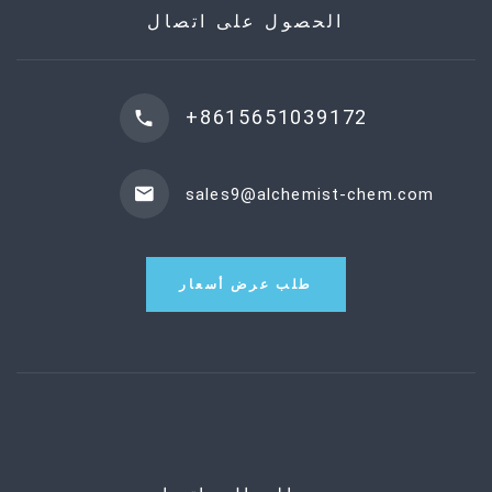
الحصول على اتصال
+8615651039172
sales9@alchemist-chem.com
طلب عرض أسعار