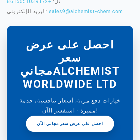
تل:
+8615651039172
sales9@alchemist-chem.com
البريد الإلكتروني:
احصل على عرض
سعر
مجانيALCHEMIST
WORLDWIDE LTD
خيارات دفع مرنة، أسعار تنافسية، خدمة
مميزة - استفسر الآن!
احصل على عرض سعر مجاني الآن