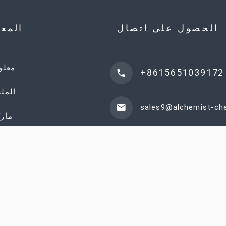
الحصول على اتصال
المع
معلو
+8615651039172
المل
sales9@alchemist-c
مارك
طلب عرض أسعار
©
2026
Alchemist Worldwide Ltd