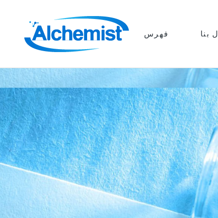
 بنا
فهرس