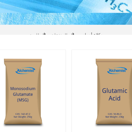
وكلاء أومامي
المنتجات
البيت