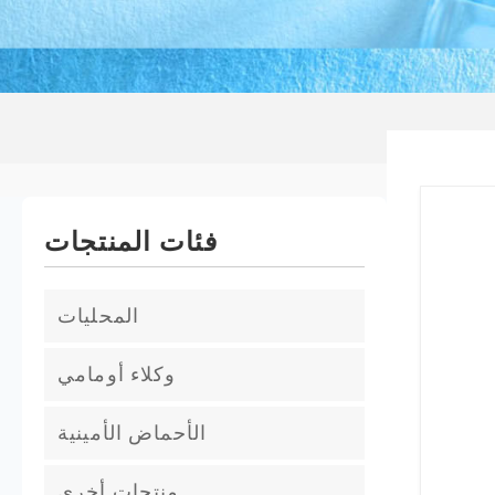
فئات المنتجات
المحليات
الجلوكوز
وكلاء أومامي
حمض اللاكتيك
الأحماض الأمينية
حامض الستريك
ليسين
منتجات أخرى