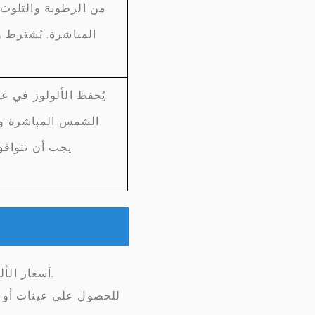
من الرطوبة والتلوث.
المباشرة. يُشترط و
يُحفظ الألولوز في عب
الشمس المباشرة ومص
يجب أن تتوافق
أسعار الألولوز التنافسية التي تناسب ميزانيتك - شروط مرنة وعروض أسعار مخصصة لكل طلب.
للحصول على عينات أو أ