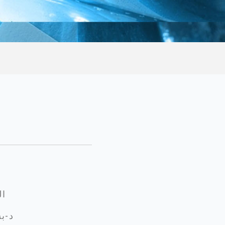
ال
د-ب