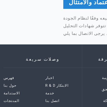
عتماد والامتثال
تتوفر شهادات التحليل (COA) وبيانات السلامة (SDS/MSDS) والشهادات ذات الصلة عند الطلب.
رفة
وصلات سريعة
مة
اخبار
فهرس
R & D الابتكار
حول بنا
حق
خدمة
الاستدامة
ة
اتصل بنا
المنتجات