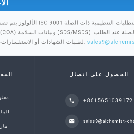
الا
sales9@alchemi
لطلبات الشهادات أو الاستفسارات، يرجى الاتصال بما يلي:
الحصول على اتصال
المع
معلو
+8615651039172
المل
sales9@alchemist-c
مارك