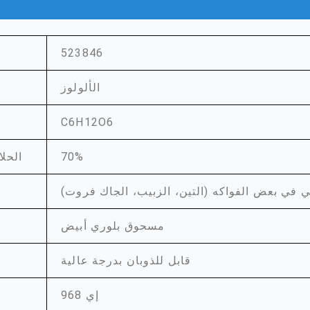
523846
الألولوز
C6H12O6
70%
الحل
 في بعض الفواكه (التين، الزبيب، الجاك فروت)
مسحوق بلوري أبيض
قابل للذوبان بدرجة عالية
إي 968