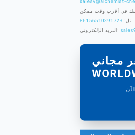
sales9@alchemist-ch
تل:
+8615651039172
sales
البريد الإلكتروني:
ALCHEMIST
WORLDW