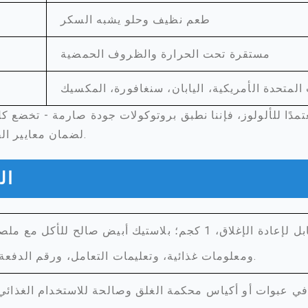
طعم نظيف وحلو يشبه السكر
مستقرة تحت الحرارة والظروف الحمضية
 المتحدة الأمريكية، اليابان، سنغافورة، المكسيك
عتمدًا للألولوز، فإننا نطبق بروتوكولات جودة صارمة - تخضع 
لضمان معايير الفعالية والسلامة المتسقة.
ال
الألولوز، كيس قابل لإعادة الإغلاق، 1 كجم؛ بلاستيك أبيض صالح للأكل 
ومعلومات غذائية، وتعليمات التعامل، ورقم الدفعة مطبوعًا.
ً في عبوات أو أكياس محكمة الغلق وصالحة للاستخدام الغذائي 