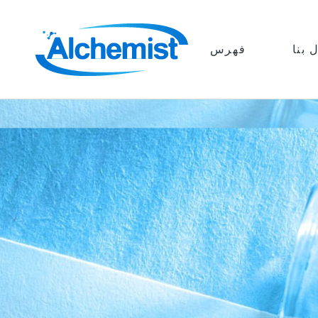
 بنا
فهرس